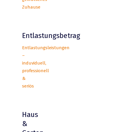
Zuhause
Entlastungsbetrag
Entlastungsleistungen
–
induviduell,
professionell
&
seriös
Haus
&